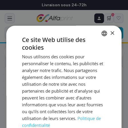
Livraison sous 24-72h
0
🛒
♡
♻ COMMANDE RÉCURRENTE
Prévoyez & économisez
×
Programmez votre prochain achat — notre équipe
Ce site Web utilise des
vous prépare un devis personnalisé
cookies
Cartouches
Brother
FRENCH
Brother LC-22UY - Cartouche d'encre jaune haute capacité, 1
Nous utilisons des cookies pour
200 pages
ENGLISH
RÉFÉRENCE DU PRODUIT
*
personnaliser le contenu, les publicités et
analyser notre trafic. Nous partageons
ORIGINAL
également des informations sur votre
FRÉQUENCE
*
utilisation de notre site avec nos
partenaires de publicité et d'analyse qui
peuvent les combiner avec d'autres
QUANTITÉ PAR LIVRAISON
*
informations que vous leur avez fournies
ou qu'ils ont collectées lors de votre
utilisation de leurs services.
Politique de
DATE DE PREMIÈRE LIVRAISON SOUHAITÉE
confidentialité