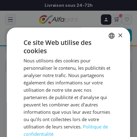
Livraison sous 24-72h
0
🛒
♡
♻ COMMANDE RÉCURRENTE
Prévoyez & économisez
×
Programmez votre prochain achat — notre équipe
Ce site Web utilise des
vous prépare un devis personnalisé
cookies
Cartouches
Canon
FRENCH
Canon 4431C001/GI-56M - Cartouche d'encre magenta, 14
Nous utilisons des cookies pour
000 pages
ENGLISH
RÉFÉRENCE DU PRODUIT
*
personnaliser le contenu, les publicités et
analyser notre trafic. Nous partageons
ORIGINAL
également des informations sur votre
FRÉQUENCE
*
utilisation de notre site avec nos
partenaires de publicité et d'analyse qui
peuvent les combiner avec d'autres
QUANTITÉ PAR LIVRAISON
*
informations que vous leur avez fournies
ou qu'ils ont collectées lors de votre
utilisation de leurs services.
Politique de
DATE DE PREMIÈRE LIVRAISON SOUHAITÉE
confidentialité