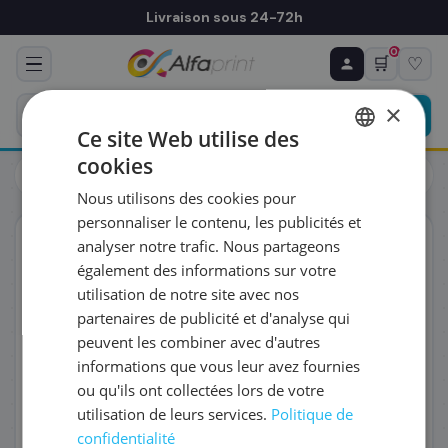
Livraison sous 24-72h
0
🛒
♡
♻ COMMANDE RÉCURRENTE
Prévoyez & économisez
×
Programmez votre prochain achat — notre équipe
Ce site Web utilise des
vous prépare un devis personnalisé
cookies
Cartouches
Canon
FRENCH
Canon 1320B013/MC-10 - Cartouche d'encre
Nous utilisons des cookies pour
ENGLISH
RÉFÉRENCE DU PRODUIT
*
personnaliser le contenu, les publicités et
ORIGINAL
analyser notre trafic. Nous partageons
également des informations sur votre
FRÉQUENCE
*
utilisation de notre site avec nos
partenaires de publicité et d'analyse qui
peuvent les combiner avec d'autres
QUANTITÉ PAR LIVRAISON
*
informations que vous leur avez fournies
ou qu'ils ont collectées lors de votre
utilisation de leurs services.
Politique de
DATE DE PREMIÈRE LIVRAISON SOUHAITÉE
confidentialité