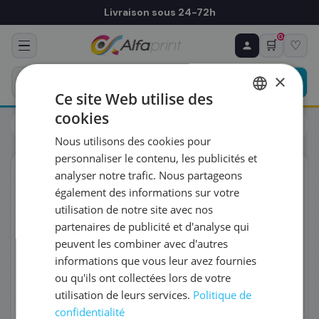
Livraison sous 24-72h
0
🛒
♡
♻ COMMANDE RÉCURRENTE
Prévoyez & économisez
×
Programmez votre prochain achat — notre équipe
Ce site Web utilise des
vous prépare un devis personnalisé
cookies
Cartouches
Canon
FRENCH
Canon 2970B010 - Tête d'impression, 2 x 220 pages
Nous utilisons des cookies pour
ENGLISH
RÉFÉRENCE DU PRODUIT
*
personnaliser le contenu, les publicités et
ORIGINAL
analyser notre trafic. Nous partageons
également des informations sur votre
FRÉQUENCE
*
utilisation de notre site avec nos
partenaires de publicité et d'analyse qui
peuvent les combiner avec d'autres
QUANTITÉ PAR LIVRAISON
*
informations que vous leur avez fournies
ou qu'ils ont collectées lors de votre
utilisation de leurs services.
Politique de
DATE DE PREMIÈRE LIVRAISON SOUHAITÉE
confidentialité