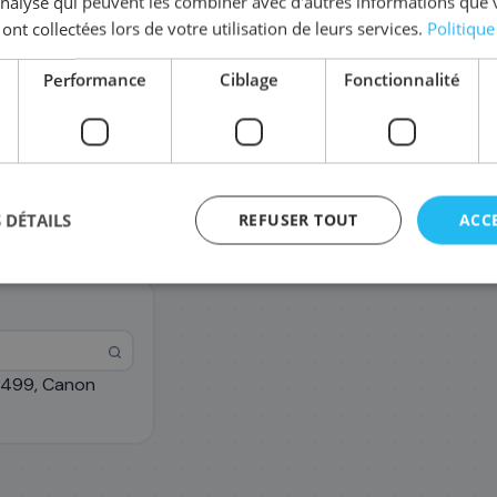
'analyse qui peuvent les combiner avec d'autres informations que 
Coût par impression :
0,0822
€
 ont collectées lors de votre utilisation de leurs services.
Politique
Complétez la série
CL-513
Performance
Ciblage
Fonctionnalité
2970B010
Pack
40
,68 €
 DÉTAILS
REFUSER TOUT
ACC
P499, Canon
agement