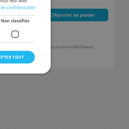
vous leur avez
 de confidentialité
−
+
Ajouter au panier
Non classifiés
Retour 14 jours
Facture pro
SAV France
EPTER TOUT