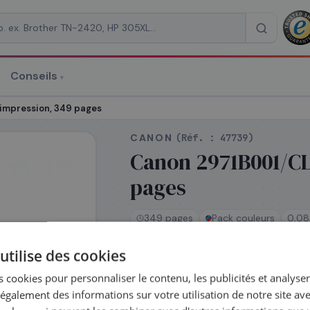
Conseils
▾
re un devis
'impression, 349 pages
CANON
(Réf. :
47739
)
Canon 2971B001/CL-
pages
RAISON
*
349 pages
Pack couleurs
0,08
utilise des cookies
En stock
 cookies pour personnaliser le contenu, les publicités et analyser 
Expédié le jour même —
galement des informations sur votre utilisation de notre site av
commandez avant 14h