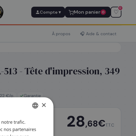
0
♡
Mon panier
Compte ▾
0
À propos
🎧 Aide & contact
513 - Tête d'impression, 349
22 €/p.
Garantie
×
28
€
,68
notre trafic.
FRENCH
T.T.C
ec nos partenaires
ENGLISH