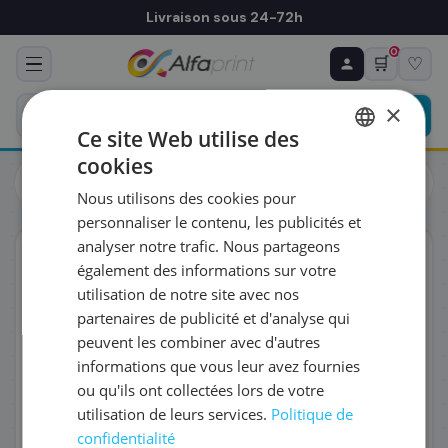
Livraison sous 24-72h
0
🛒
♡
♻ COMMANDE RÉCURRENTE
Prévoyez & économisez
×
Programmez votre prochain achat — notre équipe
Ce site Web utilise des
vous prépare un devis personnalisé
cookies
Cartouches
Canon
FRENCH
Canon 1509B001/PGI-35BK - Cartouche d'encre noire, 191
Nous utilisons des cookies pour
pages
ENGLISH
RÉFÉRENCE DU PRODUIT
*
personnaliser le contenu, les publicités et
analyser notre trafic. Nous partageons
ORIGINAL
également des informations sur votre
FRÉQUENCE
*
utilisation de notre site avec nos
partenaires de publicité et d'analyse qui
peuvent les combiner avec d'autres
QUANTITÉ PAR LIVRAISON
*
informations que vous leur avez fournies
ou qu'ils ont collectées lors de votre
utilisation de leurs services.
Politique de
DATE DE PREMIÈRE LIVRAISON SOUHAITÉE
confidentialité