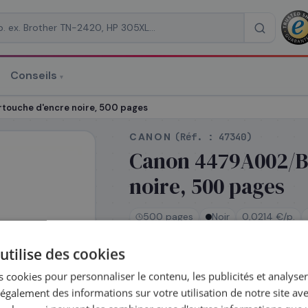
Conseils
▾
re un devis
ouche d'encre noire, 500 pages
CANON
(Réf. :
47340
)
Canon 4479A002/BC
noire, 500 pages
RAISON
*
500 pages
Noir
0,0214 €/p.
utilise des cookies
En stock
 cookies pour personnaliser le contenu, les publicités et analyser 
Expédié le jour même —
galement des informations sur votre utilisation de notre site av
commandez avant 14h