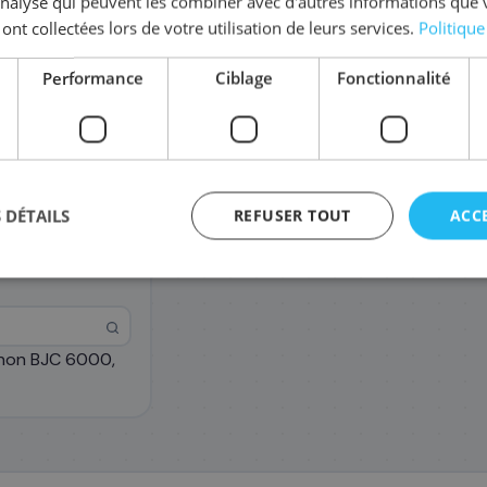
'analyse qui peuvent les combiner avec d'autres informations que 
Coût par impression :
0,0214
€
 ont collectées lors de votre utilisation de leurs services.
Politique
Complétez la série
4479 A
Performance
Ciblage
Fonctionnalité
4479A028/BCI-3EBK
Pack
23
,17 €
 DÉTAILS
REFUSER TOUT
ACC
anon BJC 6000,
agement