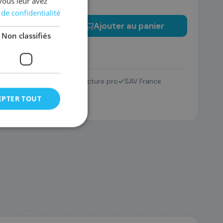
vous leur avez
 de confidentialité
−
+
Ajouter au panier
Non classifiés
Retour 14 jours
Facture pro
SAV France
EPTER TOUT