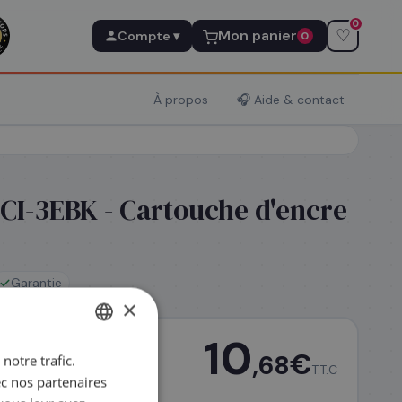
0
♡
Mon panier
Compte ▾
0
À propos
🎧 Aide & contact
I-3EBK - Cartouche d'encre
Garantie
×
10
€
,68
notre trafic.
FRENCH
T.T.C
ec nos partenaires
ENGLISH