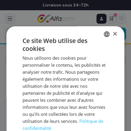
Livraison sous 24-72h
0
🛒
♡
♻ COMMANDE RÉCURRENTE
Prévoyez & économisez
×
Programmez votre prochain achat — notre équipe
Ce site Web utilise des
vous prépare un devis personnalisé
cookies
Cartouches
Canon
FRENCH
Canon 0665C001/GI-490M - Cartouche d'encre magenta
Nous utilisons des cookies pour
ENGLISH
RÉFÉRENCE DU PRODUIT
*
personnaliser le contenu, les publicités et
ORIGINAL
analyser notre trafic. Nous partageons
également des informations sur votre
FRÉQUENCE
*
utilisation de notre site avec nos
partenaires de publicité et d'analyse qui
peuvent les combiner avec d'autres
QUANTITÉ PAR LIVRAISON
*
informations que vous leur avez fournies
ou qu'ils ont collectées lors de votre
utilisation de leurs services.
Politique de
DATE DE PREMIÈRE LIVRAISON SOUHAITÉE
confidentialité