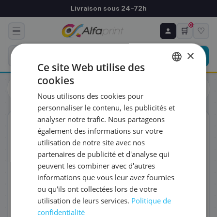
Livraison sous 24-72h
0
🛒
♡
♻ COMMANDE RÉCURRENTE
Prévoyez & économisez
×
Programmez votre prochain achat — notre équipe
Ce site Web utilise des
vous prépare un devis personnalisé
cookies
Cartouches
Canon
FRENCH
Canon 1605C001/GI-590M - Cartouche d'encre magenta, 7
Nous utilisons des cookies pour
000 pages
ENGLISH
RÉFÉRENCE DU PRODUIT
*
personnaliser le contenu, les publicités et
analyser notre trafic. Nous partageons
ORIGINAL
également des informations sur votre
FRÉQUENCE
*
utilisation de notre site avec nos
partenaires de publicité et d'analyse qui
peuvent les combiner avec d'autres
QUANTITÉ PAR LIVRAISON
*
informations que vous leur avez fournies
ou qu'ils ont collectées lors de votre
utilisation de leurs services.
Politique de
DATE DE PREMIÈRE LIVRAISON SOUHAITÉE
confidentialité