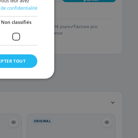
vous leur avez
 de confidentialité
Non classifiés
Retour 14 jours
Facture pro
/PFI-300C
SAV France
,28 €
EPTER TOUT
ORIGINAL