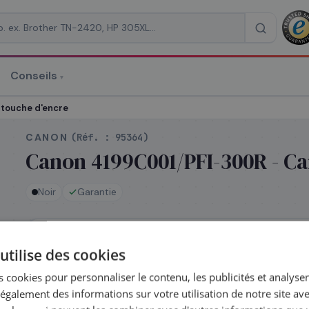
Conseils
▾
re un devis
touche d'encre
CANON
(Réf. :
95364
)
Canon 4199C001/PFI-300R - Ca
Noir
Garantie
RAISON
*
En stock
utilise des cookies
Expédié le jour même — commandez avant 14h
 cookies pour personnaliser le contenu, les publicités et analyser 
galement des informations sur votre utilisation de notre site av
Complétez la série
PFI-300