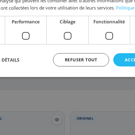
'analyse qui peuvent les combiner avec d'autres informations que 
 ont collectées lors de votre utilisation de leurs services.
Politique
Performance
Ciblage
Fonctionnalité
4195C001/PFI-300M
4198C001/PFI-300PM
4194C001
20
20
20
,28 €
,28 €
 DÉTAILS
REFUSER TOUT
ACC
L
ORIGINAL
agement