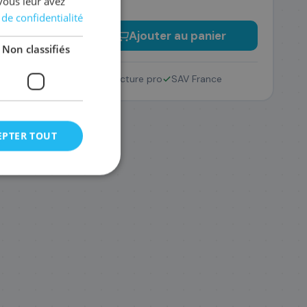
vous leur avez
 de confidentialité
−
+
Ajouter au panier
Non classifiés
Retour 14 jours
Facture pro
SAV France
EPTER TOUT