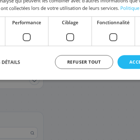
'analyse qui peuvent les combiner avec d'autres informations que 
Coût par impression :
0,0017
€
 ont collectées lors de votre utilisation de leurs services.
Politique
Performance
Ciblage
Fonctionnalité
 DÉTAILS
REFUSER TOUT
ACC
agement