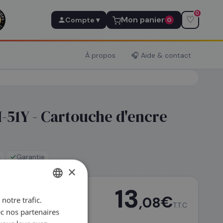
0
♡
Mon panier
Compte ▾
0
À propos
🎧 Aide & contact
-51Y - Cartouche d'encre
.
Garantie
×
13
€
,08
notre trafic.
FRENCH
T.T.C
ec nos partenaires
ENGLISH