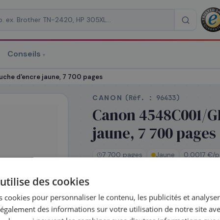
Conseils
▾
re un devis
che d'encre jaune, 7 700 pages
CANON
(Réf. :
96433
)
Canon 4548C001/GI
jaune, 7 700 pages
RAISON
*
7 700 pages
Jaune
0,0017 €/p
utilise des cookies
En stock
 cookies pour personnaliser le contenu, les publicités et analyser 
Expédié le jour même —
galement des informations sur votre utilisation de notre site av
commandez avant 14h