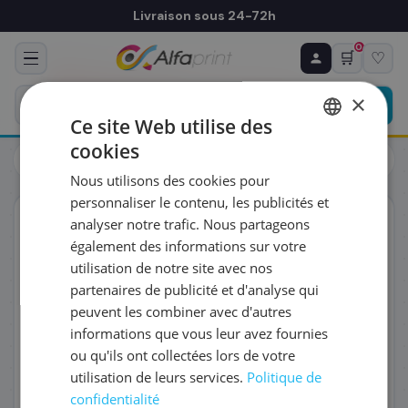
Livraison sous 24-72h
0
🛒
♡
♻ COMMANDE RÉCURRENTE
Prévoyez & économisez
×
Programmez votre prochain achat — notre équipe
Ce site Web utilise des
vous prépare un devis personnalisé
cookies
Cartouches
Cartouches
FRENCH
Canon 0617B025/CL-41 - Tête d'impression, 308 pages
Nous utilisons des cookies pour
ENGLISH
RÉFÉRENCE DU PRODUIT
*
personnaliser le contenu, les publicités et
ORIGINAL
analyser notre trafic. Nous partageons
également des informations sur votre
FRÉQUENCE
*
utilisation de notre site avec nos
partenaires de publicité et d'analyse qui
peuvent les combiner avec d'autres
QUANTITÉ PAR LIVRAISON
*
informations que vous leur avez fournies
ou qu'ils ont collectées lors de votre
utilisation de leurs services.
Politique de
DATE DE PREMIÈRE LIVRAISON SOUHAITÉE
confidentialité