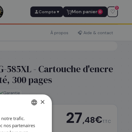
0
♡
Mon panier
Compte ▾
0
À propos
🎧 Aide & contact
-585XL - Cartouche d'encre
té, 300 pages
Garantie
×
27
€
,48
notre trafic.
FRENCH
T.T.C
ec nos partenaires
ENGLISH