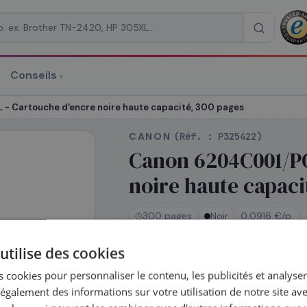
Conseils
▾
re un devis
 Cartouche d'encre noire haute capacité, 300 pages
CANON
(Réf. :
P325422
)
Canon 6204C001/PG
noire haute capaci
RAISON
*
300 pages
Noir
0,0916 €/p.
utilise des cookies
En stock
 cookies pour personnaliser le contenu, les publicités et analyser 
Expédié le jour même —
galement des informations sur votre utilisation de notre site av
commandez avant 14h