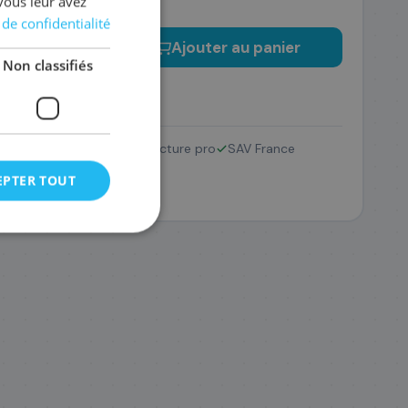
vous leur avez
 de confidentialité
−
+
Ajouter au panier
Non classifiés
Retour 14 jours
Facture pro
SAV France
EPTER TOUT