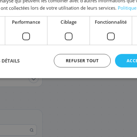
'analyse qui peuvent les combiner avec d'autres informations que 
Coût par impression :
0,0916
€
 ont collectées lors de votre utilisation de leurs services.
Politique
Complétez la série
PG-585 XL
Performance
Ciblage
Fonctionnalité
6204C005
Pack
65
,88 €
 DÉTAILS
REFUSER TOUT
ACC
agement