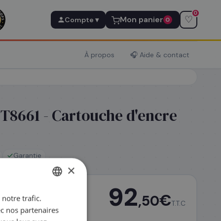
0
♡
Mon panier
Compte ▾
0
À propos
🎧 Aide & contact
T8661 - Cartouche d'encre
Garantie
×
92
€
,50
notre trafic.
FRENCH
T.T.C
ec nos partenaires
ENGLISH