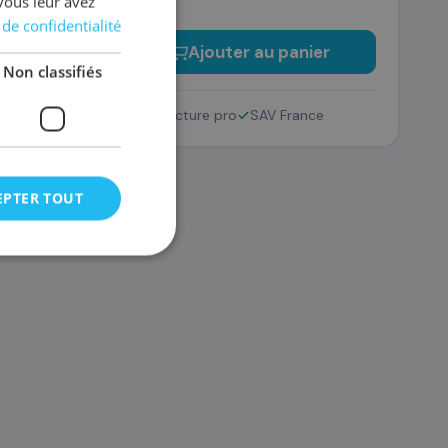
vous leur avez
 de confidentialité
−
+
Ajouter au panier
Non classifiés
Retour 14 jours
Facture pro
SAV France
EPTER TOUT