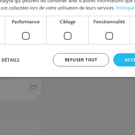
'analyse qui peuvent les combiner avec d'autres informations que 
Coût par impression :
0,0370
€
 ont collectées lors de votre utilisation de leurs services.
Politique
Performance
Ciblage
Fonctionnalité
 DÉTAILS
REFUSER TOUT
ACC
agement