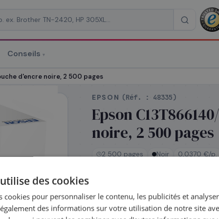
Conseils
▾
re un devis
che d'encre noire, 2 500 pages
EPSON
(Réf. :
48335
)
Epson C13T866140/
noire, 2 500 pages
RAISON
*
2 500 pages
Noir
0,0370 €/p.
utilise des cookies
En rupture de stock
 cookies pour personnaliser le contenu, les publicités et analyser 
Réapprovisionnement — délai
galement des informations sur votre utilisation de notre site av
confirmé après votre commande