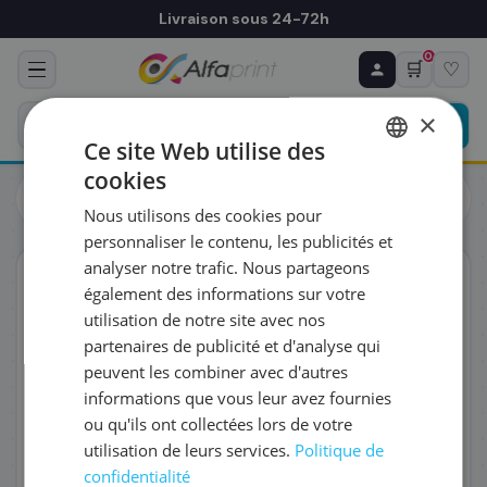
Livraison sous 24-72h
0
🛒
♡
♻ COMMANDE RÉCURRENTE
Prévoyez & économisez
×
Programmez votre prochain achat — notre équipe
Ce site Web utilise des
vous prépare un devis personnalisé
cookies
Cartouches
Epson
FRENCH
Epson C13T08074011/T0807 - Cartouche d'encre multipack
Nous utilisons des cookies pour
couleurs, 6 x 220 pages
ENGLISH
RÉFÉRENCE DU PRODUIT
*
personnaliser le contenu, les publicités et
analyser notre trafic. Nous partageons
ORIGINAL
également des informations sur votre
FRÉQUENCE
*
utilisation de notre site avec nos
partenaires de publicité et d'analyse qui
peuvent les combiner avec d'autres
QUANTITÉ PAR LIVRAISON
*
informations que vous leur avez fournies
ou qu'ils ont collectées lors de votre
utilisation de leurs services.
Politique de
DATE DE PREMIÈRE LIVRAISON SOUHAITÉE
confidentialité