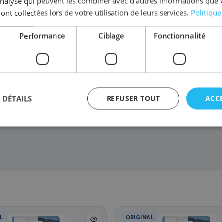
'analyse qui peuvent les combiner avec d'autres informations que 
tez la série
24
 ont collectées lors de votre utilisation de leurs services.
Politique
Performance
Ciblage
Fonctionnalité
4234012/24
C13T24264012/24
C13T24244012/24
C13T24384011/
16
16
16
107
,68 €
,68 €
,68 €
,88
 DÉTAILS
REFUSER TOUT
ACC
agement
L
ORIGINAL