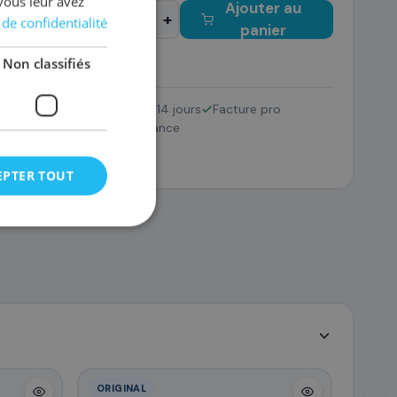
vous leur avez
Ajouter au
−
+
 de confidentialité
panier
Non classifiés
Retour 14 jours
Facture pro
24XL
Pack
SAV France
 €
EPTER TOUT
ORIGINAL