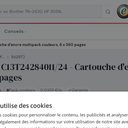
Conseils
▾
re un devis
he d'encre multipack couleurs, 6 x 360 pages
éf. :
56207
)
 C13T24284011/24 - Cartouche d'
 pages
RAISON
*
s
Pack couleurs
0,0333 €/p.
Garantie
utilise des cookies
ck
 cookies pour personnaliser le contenu, les publicités et analyser 
é le jour même — commandez avant 14h
Coût par impression :
0,0
galement des informations sur votre utilisation de notre site av