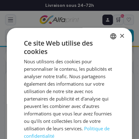
Livraison sous 24-72h
0
🛒
♡
♻ COMMANDE RÉCURRENTE
Prévoyez & économisez
×
Programmez votre prochain achat — notre équipe
Ce site Web utilise des
vous prépare un devis personnalisé
cookies
Cartouches
Epson
FRENCH
Epson C13T754340/T7543 - Cartouche d'encre magenta, 7
Nous utilisons des cookies pour
000 pages
ENGLISH
RÉFÉRENCE DU PRODUIT
*
personnaliser le contenu, les publicités et
analyser notre trafic. Nous partageons
ORIGINAL
également des informations sur votre
FRÉQUENCE
*
utilisation de notre site avec nos
partenaires de publicité et d'analyse qui
peuvent les combiner avec d'autres
QUANTITÉ PAR LIVRAISON
*
informations que vous leur avez fournies
ou qu'ils ont collectées lors de votre
utilisation de leurs services.
Politique de
DATE DE PREMIÈRE LIVRAISON SOUHAITÉE
confidentialité