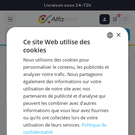
Livraison sous 24-72h
0
🛒
♡
♻ COMMANDE RÉCURRENTE
Prévoyez & économisez
×
Programmez votre prochain achat — notre équipe
Ce site Web utilise des
vous prépare un devis personnalisé
cookies
Cartouches
Epson
FRENCH
Epson C13T907440/T9074 - Cartouche d'encre jaune très
Nous utilisons des cookies pour
haute capacité, 7 000 pages
ENGLISH
RÉFÉRENCE DU PRODUIT
*
personnaliser le contenu, les publicités et
analyser notre trafic. Nous partageons
ORIGINAL
également des informations sur votre
FRÉQUENCE
*
utilisation de notre site avec nos
partenaires de publicité et d'analyse qui
peuvent les combiner avec d'autres
QUANTITÉ PAR LIVRAISON
*
informations que vous leur avez fournies
ou qu'ils ont collectées lors de votre
utilisation de leurs services.
Politique de
DATE DE PREMIÈRE LIVRAISON SOUHAITÉE
confidentialité