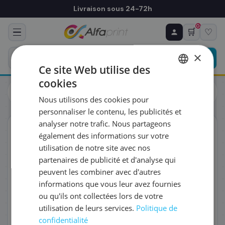
Livraison sous 24-72h
0
🛒
♡
♻ COMMANDE RÉCURRENTE
Prévoyez & économisez
×
Programmez votre prochain achat — notre équipe
Ce site Web utilise des
vous prépare un devis personnalisé
cookies
Cartouches
Epson
FRENCH
Epson C13T16814012/16XXL - Cartouche d'encre noire très
Nous utilisons des cookies pour
haute capacité, 1 000 pages
ENGLISH
RÉFÉRENCE DU PRODUIT
*
personnaliser le contenu, les publicités et
analyser notre trafic. Nous partageons
ORIGINAL
également des informations sur votre
FRÉQUENCE
*
utilisation de notre site avec nos
partenaires de publicité et d'analyse qui
peuvent les combiner avec d'autres
QUANTITÉ PAR LIVRAISON
*
informations que vous leur avez fournies
ou qu'ils ont collectées lors de votre
utilisation de leurs services.
Politique de
DATE DE PREMIÈRE LIVRAISON SOUHAITÉE
confidentialité