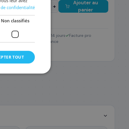
vous leur avez
Ajouter au
−
+
 de confidentialité
panier
Non classifiés
Retour 14 jours
Facture pro
/18XL
Pack
SAV France
8 €
EPTER TOUT