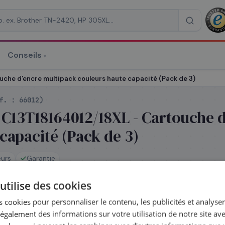
Conseils
▾
re un devis
che d'encre multipack couleurs haute capacité (Pack de 3)
éf. :
66012
)
 C13T18164012/18XL - Cartouche 
capacité (Pack de 3)
RAISON
*
eurs
Garantie
utilise des cookies
ck
 cookies pour personnaliser le contenu, les publicités et analyser 
é le jour même — commandez avant 14h
galement des informations sur votre utilisation de notre site av