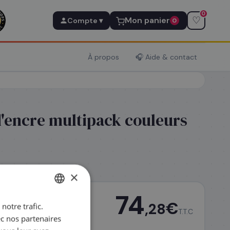
0
♡
Mon panier
Compte ▾
0
À propos
🎧 Aide & contact
d'encre multipack couleurs
×
74
€
,28
notre trafic.
FRENCH
T.T.C
ec nos partenaires
ENGLISH