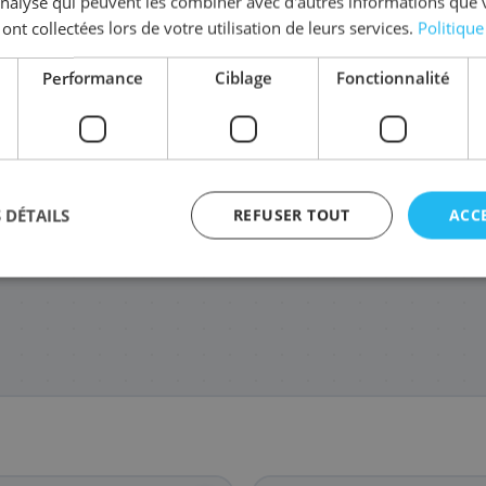
'analyse qui peuvent les combiner avec d'autres informations que 
tez la série
18XL
 ont collectées lors de votre utilisation de leurs services.
Politique
Performance
Ciblage
Fonctionnalité
8134012/18XL
C13T18144010/18XL
C13T18144012/18XL
C13T18164511
21
73
22
83
,48 €
,08 €
,68 €
,8
 DÉTAILS
REFUSER TOUT
ACC
agement