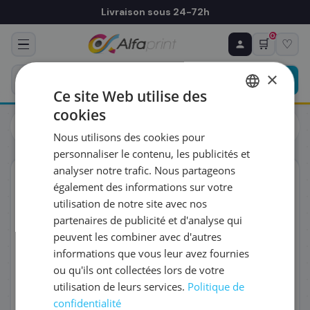
Livraison sous 24-72h
0
🛒
♡
♻ COMMANDE RÉCURRENTE
Prévoyez & économisez
×
Programmez votre prochain achat — notre équipe
Ce site Web utilise des
vous prépare un devis personnalisé
cookies
Cartouches
Epson
FRENCH
Epson C13T945340/T9453 - Cartouche d'encre magenta
Nous utilisons des cookies pour
haute capacité, 5 000 pages
ENGLISH
RÉFÉRENCE DU PRODUIT
*
personnaliser le contenu, les publicités et
analyser notre trafic. Nous partageons
ORIGINAL
également des informations sur votre
FRÉQUENCE
*
utilisation de notre site avec nos
partenaires de publicité et d'analyse qui
peuvent les combiner avec d'autres
QUANTITÉ PAR LIVRAISON
*
informations que vous leur avez fournies
ou qu'ils ont collectées lors de votre
utilisation de leurs services.
Politique de
DATE DE PREMIÈRE LIVRAISON SOUHAITÉE
confidentialité