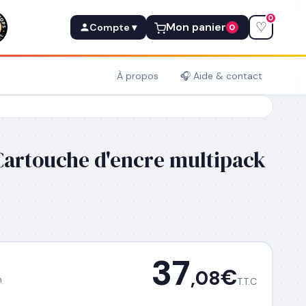
0
♡
Mon panier
Compte ▾
0
À propos
🎧 Aide & contact
Cartouche d'encre multipack
37
€
,08
h
T.T.C