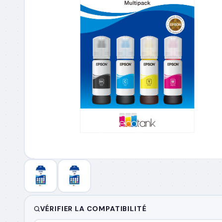
EMAIL PROFESSIONNEL
*
TÉLÉPHONE
*
SOCIÉTÉ
PRÉCISEZ VOS BESOINS (OPTIONNEL)
Envoyer ma demande de devis
Annulable à tout moment
Réponse sous 24h
Sans eng
Données sécurisées
VÉRIFIER LA COMPATIBILITÉ