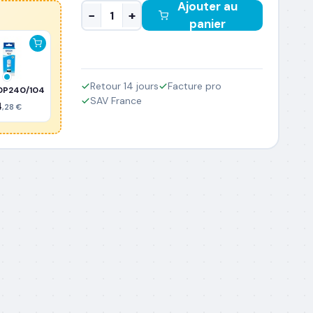
Ajouter au
−
+
panier
Retour 14 jours
Facture pro
0P240/104
SAV France
4
,28 €