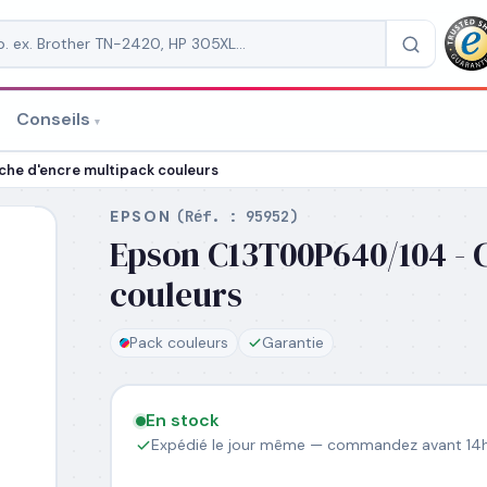
Conseils
▾
re un devis
he d'encre multipack couleurs
EPSON
(Réf. :
95952
)
Epson C13T00P640/104 - 
couleurs
RAISON
*
Pack couleurs
Garantie
En stock
Expédié le jour même — commandez avant 14