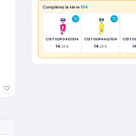
Complétez la série
104
C13T00P340/104
C13T00P440/104
C13T0
14
14
1
,28 €
,28 €
agement