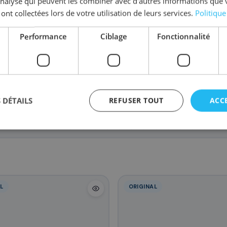
'analyse qui peuvent les combiner avec d'autres informations que 
 ont collectées lors de votre utilisation de leurs services.
Politique
Complétez la série
973X
Performance
Ciblage
Fonctionnalité
lor
PageWide
F6T82AE/973X
F6T83AE/973X
L0S
113
111
,88 €
,48 €
 DÉTAILS
REFUSER TOUT
ACC
L
ORIGINAL
agement