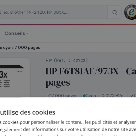
Conseils
▾
re un devis
e cyan, 7 000 pages
HP
(Réf. :
42722
)
HP F6T81AE/973X - Ca
pages
RAISON
*
7 000 pages
Cyan
0,0170 €/p.
utilise des cookies
En stock
 cookies pour personnaliser le contenu, les publicités et analyser 
Expédié le jour même — commandez av
galement des informations sur votre utilisation de notre site av
Coût par impression :
0,0170
€