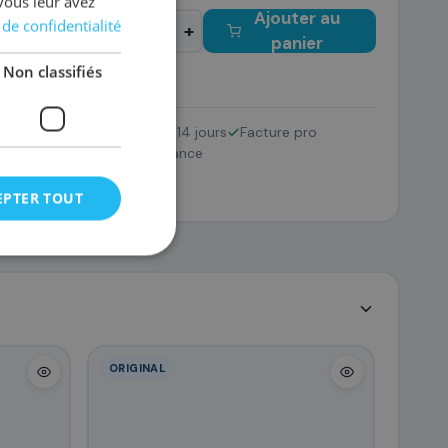
vous leur avez
Ajouter au
 de confidentialité
−
+
panier
Non classifiés
Retour 14 jours
Facture pro
07AE/973X
SAV France
127
,08 €
EPTER TOUT
ORIGINAL