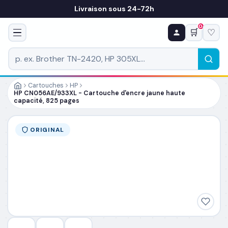
Livraison sous 24-72h
0
🛒
♡
♻ COMMANDE RÉCURRENTE
Prévoyez & économisez
Programmez votre prochain achat — notre équipe
vous prépare un devis personnalisé
Cartouches
HP
HP CN056AE/933XL - Cartouche d'encre jaune haute
capacité, 825 pages
RÉFÉRENCE DU PRODUIT
*
ORIGINAL
FRÉQUENCE
*
QUANTITÉ PAR LIVRAISON
*
DATE DE PREMIÈRE LIVRAISON SOUHAITÉE