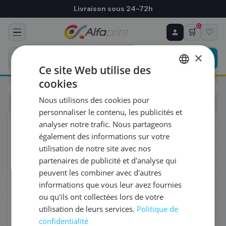
Livraison sous 24-72h
0
🛒
♡
♻ COMMANDE RÉCURRENTE
Prévoyez & économisez
×
Programmez votre prochain achat — notre équipe
Ce site Web utilise des
vous prépare un devis personnalisé
cookies
Cartouches
HP
FRENCH
HP CN681E/364 - Cartouche d'encre cyan, 300 pages
Nous utilisons des cookies pour
ENGLISH
RÉFÉRENCE DU PRODUIT
*
personnaliser le contenu, les publicités et
ORIGINAL
analyser notre trafic. Nous partageons
également des informations sur votre
FRÉQUENCE
*
utilisation de notre site avec nos
partenaires de publicité et d'analyse qui
peuvent les combiner avec d'autres
QUANTITÉ PAR LIVRAISON
*
informations que vous leur avez fournies
ou qu'ils ont collectées lors de votre
utilisation de leurs services.
Politique de
DATE DE PREMIÈRE LIVRAISON SOUHAITÉE
confidentialité