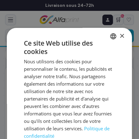
Livraison sous 24-72h
0
🛒
♡
♻ COMMANDE RÉCURRENTE
Prévoyez & économisez
×
Programmez votre prochain achat — notre équipe
Ce site Web utilise des
vous prépare un devis personnalisé
cookies
Cartouches
HP
FRENCH
HP C2P19AE/934 - Cartouche d'encre noire, 400 pages
Nous utilisons des cookies pour
ENGLISH
RÉFÉRENCE DU PRODUIT
*
personnaliser le contenu, les publicités et
ORIGINAL
analyser notre trafic. Nous partageons
également des informations sur votre
FRÉQUENCE
*
utilisation de notre site avec nos
partenaires de publicité et d'analyse qui
peuvent les combiner avec d'autres
QUANTITÉ PAR LIVRAISON
*
informations que vous leur avez fournies
ou qu'ils ont collectées lors de votre
utilisation de leurs services.
Politique de
DATE DE PREMIÈRE LIVRAISON SOUHAITÉE
confidentialité