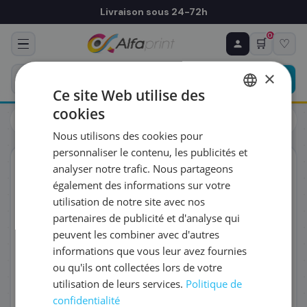
Livraison sous 24-72h
0
🛒
♡
♻ COMMANDE RÉCURRENTE
Prévoyez & économisez
×
Programmez votre prochain achat — notre équipe
Ce site Web utilise des
vous prépare un devis personnalisé
cookies
Cartouches
HP
FRENCH
HP B3P23A/727 - Cartouche d'encre noire
Nous utilisons des cookies pour
ENGLISH
RÉFÉRENCE DU PRODUIT
*
personnaliser le contenu, les publicités et
ORIGINAL
analyser notre trafic. Nous partageons
également des informations sur votre
FRÉQUENCE
*
utilisation de notre site avec nos
partenaires de publicité et d'analyse qui
peuvent les combiner avec d'autres
QUANTITÉ PAR LIVRAISON
*
informations que vous leur avez fournies
ou qu'ils ont collectées lors de votre
utilisation de leurs services.
Politique de
DATE DE PREMIÈRE LIVRAISON SOUHAITÉE
confidentialité