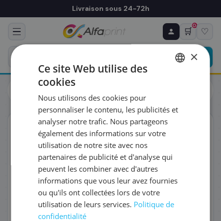
Livraison sous 24-72h
0
🛒
♡
♻ COMMANDE RÉCURRENTE
Prévoyez & économisez
×
Programmez votre prochain achat — notre équipe
Ce site Web utilise des
vous prépare un devis personnalisé
cookies
Cartouches
HP
FRENCH
HP CB338EE/351XL - Tête d'impression haute capacité, 580
Nous utilisons des cookies pour
pages
ENGLISH
RÉFÉRENCE DU PRODUIT
*
personnaliser le contenu, les publicités et
analyser notre trafic. Nous partageons
ORIGINAL
également des informations sur votre
FRÉQUENCE
*
utilisation de notre site avec nos
partenaires de publicité et d'analyse qui
peuvent les combiner avec d'autres
QUANTITÉ PAR LIVRAISON
*
informations que vous leur avez fournies
ou qu'ils ont collectées lors de votre
utilisation de leurs services.
Politique de
DATE DE PREMIÈRE LIVRAISON SOUHAITÉE
confidentialité