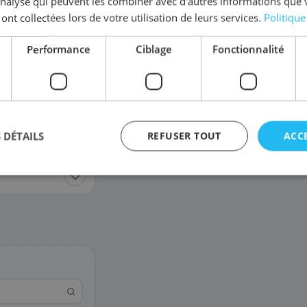
'analyse qui peuvent les combiner avec d'autres informations que 
Coût par impression :
0,0312
€
 ont collectées lors de votre utilisation de leurs services.
Politique
Complétez la série
971
Performance
Ciblage
Fonctionnalité
CN623AE/971
CN622AE/971
85
93
,08 €
,48 €
 DÉTAILS
REFUSER TOUT
ACC
agement