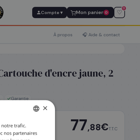
0
♡
Mon panier
Compte ▾
0
À propos
🎧 Aide & contact
Cartouche d'encre jaune, 2
.
Garantie
×
77
€
,88
notre trafic.
FRENCH
T.T.C
ec nos partenaires
ENGLISH