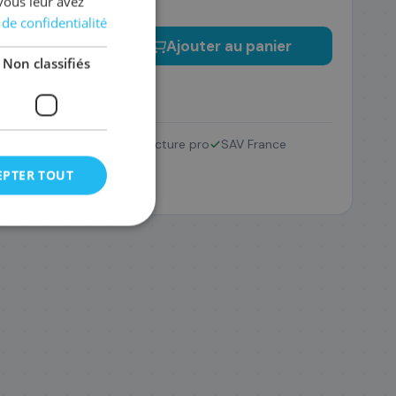
vous leur avez
 de confidentialité
−
+
Ajouter au panier
Non classifiés
Retour 14 jours
Facture pro
SAV France
EPTER TOUT