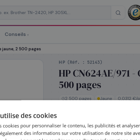
Conseils
▾
re un devis
 jaune, 2 500 pages
HP
(Réf. :
52143
)
HP CN624AE/971 - 
500 pages
RAISON
*
2 500 pages
Jaune
0,0312 €/p
utilise des cookies
En stock
 cookies pour personnaliser le contenu, les publicités et analyser 
Expédié le jour même —
galement des informations sur votre utilisation de notre site av
commandez avant 14h