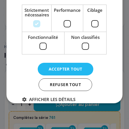
Strictement
Performance
Ciblage
nécessaires
PRÉNOM
*
Fonctionnalité
Non classifiés
NOM
*
HP
(Réf. :
54312
)
HP CM995A/761 - Cartouche d'encre
EMAIL PROFESSIONNEL
*
Noir
Garantie
ACCEPTER TOUT
En stock
TÉLÉPHONE
*
Expédié le jour même — commandez avant 14h
REFUSER TOUT
233
€
,88
T.T.C
AFFICHER LES DÉTAILS
SOCIÉTÉ
−
+
Ajouter au panier
Complétez la série
761
PRÉCISEZ VOS BESOINS (OPTIONNEL)