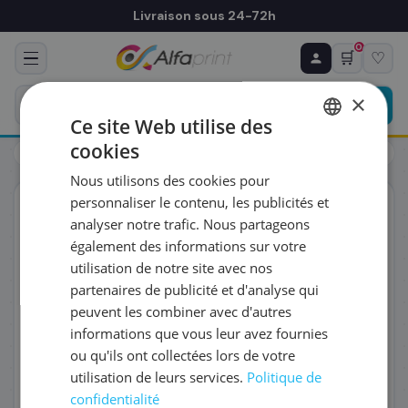
Livraison sous 24-72h
0
🛒
♡
♻ COMMANDE RÉCURRENTE
Prévoyez & économisez
×
Programmez votre prochain achat — notre équipe
Ce site Web utilise des
vous prépare un devis personnalisé
cookies
Cartouches
HP
HP CM995A/761 - Cartouche d'encre
FRENCH
Nous utilisons des cookies pour
ENGLISH
RÉFÉRENCE DU PRODUIT
*
personnaliser le contenu, les publicités et
ORIGINAL
analyser notre trafic. Nous partageons
également des informations sur votre
FRÉQUENCE
*
utilisation de notre site avec nos
partenaires de publicité et d'analyse qui
peuvent les combiner avec d'autres
QUANTITÉ PAR LIVRAISON
*
informations que vous leur avez fournies
ou qu'ils ont collectées lors de votre
utilisation de leurs services.
Politique de
DATE DE PREMIÈRE LIVRAISON SOUHAITÉE
confidentialité