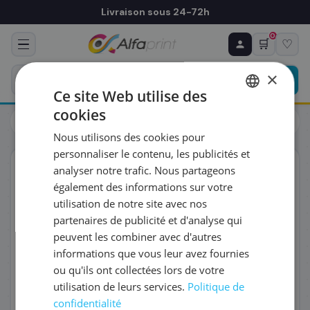
Livraison sous 24-72h
0
🛒
♡
♻ COMMANDE RÉCURRENTE
Prévoyez & économisez
×
Programmez votre prochain achat — notre équipe
Ce site Web utilise des
vous prépare un devis personnalisé
cookies
Cartouches
HP
FRENCH
HP N9K06AE/304 - Tête d'impression, 100 pages
Nous utilisons des cookies pour
ENGLISH
RÉFÉRENCE DU PRODUIT
*
personnaliser le contenu, les publicités et
ORIGINAL
analyser notre trafic. Nous partageons
également des informations sur votre
FRÉQUENCE
*
utilisation de notre site avec nos
partenaires de publicité et d'analyse qui
peuvent les combiner avec d'autres
QUANTITÉ PAR LIVRAISON
*
informations que vous leur avez fournies
ou qu'ils ont collectées lors de votre
utilisation de leurs services.
Politique de
DATE DE PREMIÈRE LIVRAISON SOUHAITÉE
confidentialité