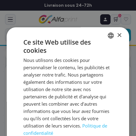
Livraison sous 24-72h
0
🛒
♡
♻ COMMANDE RÉCURRENTE
Prévoyez & économisez
×
Programmez votre prochain achat — notre équipe
Ce site Web utilise des
vous prépare un devis personnalisé
cookies
Cartouches
HP
FRENCH
HP M0K02AE/991X - Cartouche d'encre noire, 20 000 pages
Nous utilisons des cookies pour
ENGLISH
RÉFÉRENCE DU PRODUIT
*
personnaliser le contenu, les publicités et
ORIGINAL
analyser notre trafic. Nous partageons
également des informations sur votre
FRÉQUENCE
*
utilisation de notre site avec nos
partenaires de publicité et d'analyse qui
peuvent les combiner avec d'autres
QUANTITÉ PAR LIVRAISON
*
informations que vous leur avez fournies
ou qu'ils ont collectées lors de votre
utilisation de leurs services.
Politique de
DATE DE PREMIÈRE LIVRAISON SOUHAITÉE
confidentialité