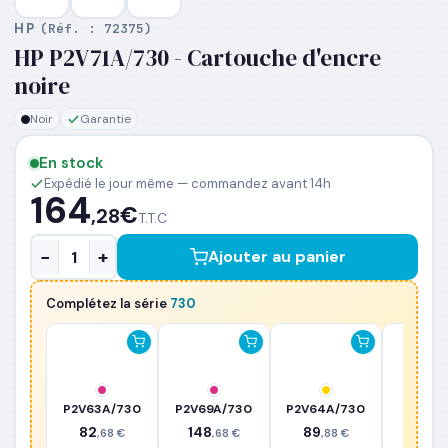
HP
(Réf. :
72375
)
HP P2V71A/730 - Cartouche d'encre
PRÉNOM
*
noire
Noir
Garantie
NOM
*
En stock
Expédié le jour même — commandez avant 14h
164
EMAIL PROFESSIONNEL
*
€
,28
T.T.C
−
+
Ajouter au panier
TÉLÉPHONE
*
Complétez la série
730
SOCIÉTÉ
P2V63A/730
P2V69A/730
P2V64A/730
P2V27A
PRÉCISEZ VOS BESOINS (OPTIONNEL)
82
148
89
122
,68 €
,68 €
,88 €
,2