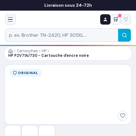
Livraison sous 24-72h
0
🛒
♡
♻ COMMANDE RÉCURRENTE
Prévoyez & économisez
Programmez votre prochain achat — notre équipe
vous prépare un devis personnalisé
Cartouches
HP
HP P2V71A/730 - Cartouche d'encre noire
RÉFÉRENCE DU PRODUIT
*
ORIGINAL
FRÉQUENCE
*
QUANTITÉ PAR LIVRAISON
*
DATE DE PREMIÈRE LIVRAISON SOUHAITÉE