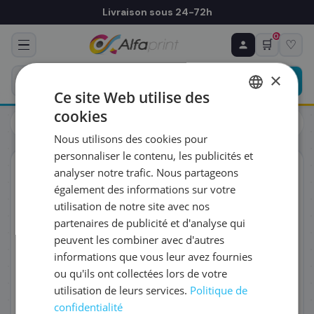
Livraison sous 24-72h
0
🛒
♡
♻ COMMANDE RÉCURRENTE
Prévoyez & économisez
×
Programmez votre prochain achat — notre équipe
Ce site Web utilise des
vous prépare un devis personnalisé
cookies
Cartouches
HP
FRENCH
HP 3ED69A/712 - Cartouche d'encre jaune
Nous utilisons des cookies pour
ENGLISH
RÉFÉRENCE DU PRODUIT
*
personnaliser le contenu, les publicités et
ORIGINAL
analyser notre trafic. Nous partageons
également des informations sur votre
FRÉQUENCE
*
utilisation de notre site avec nos
partenaires de publicité et d'analyse qui
peuvent les combiner avec d'autres
QUANTITÉ PAR LIVRAISON
*
informations que vous leur avez fournies
ou qu'ils ont collectées lors de votre
utilisation de leurs services.
Politique de
DATE DE PREMIÈRE LIVRAISON SOUHAITÉE
confidentialité