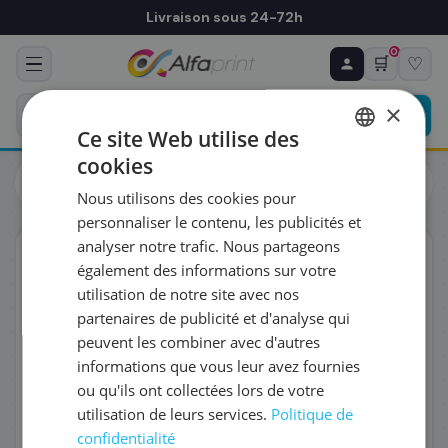
Livraison sous 24-72h
0
🛒
♡
♻ COMMANDE RÉCURRENTE
Prévoyez & économisez
×
Programmez votre prochain achat — notre équipe
Ce site Web utilise des
vous prépare un devis personnalisé
cookies
Cartouches
HP
FRENCH
HP 6ZC74AE/912 - Cartouche d'encre multipack couleurs
Nous utilisons des cookies pour
(Pack de 4)
ENGLISH
RÉFÉRENCE DU PRODUIT
*
personnaliser le contenu, les publicités et
analyser notre trafic. Nous partageons
ORIGINAL
également des informations sur votre
FRÉQUENCE
*
utilisation de notre site avec nos
partenaires de publicité et d'analyse qui
peuvent les combiner avec d'autres
QUANTITÉ PAR LIVRAISON
*
informations que vous leur avez fournies
ou qu'ils ont collectées lors de votre
utilisation de leurs services.
Politique de
DATE DE PREMIÈRE LIVRAISON SOUHAITÉE
confidentialité