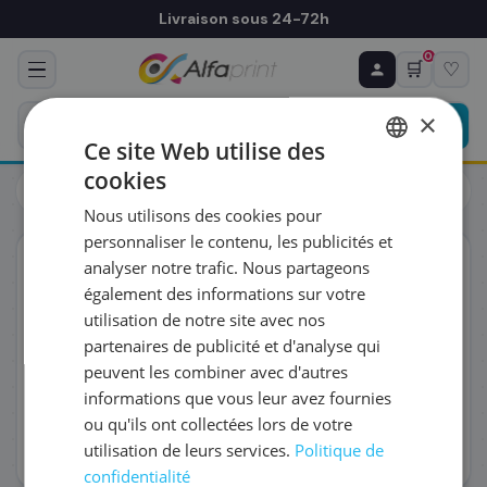
Livraison sous 24-72h
0
🛒
♡
♻ COMMANDE RÉCURRENTE
Prévoyez & économisez
×
Programmez votre prochain achat — notre équipe
Ce site Web utilise des
vous prépare un devis personnalisé
cookies
Toutes les imprimantes
Étiqueteuse
FRENCH
Brother P-Touch D210 Étiqueteuse (PTD210ZG1)
Nous utilisons des cookies pour
ENGLISH
RÉFÉRENCE DU PRODUIT
*
personnaliser le contenu, les publicités et
Éco-certifié
analyser notre trafic. Nous partageons
également des informations sur votre
FRÉQUENCE
*
utilisation de notre site avec nos
partenaires de publicité et d'analyse qui
peuvent les combiner avec d'autres
QUANTITÉ PAR LIVRAISON
*
informations que vous leur avez fournies
ou qu'ils ont collectées lors de votre
utilisation de leurs services.
Politique de
DATE DE PREMIÈRE LIVRAISON SOUHAITÉE
confidentialité