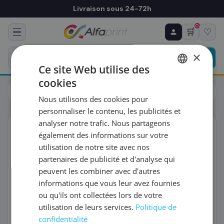
Livraison sous 24-72h
0
🛒
♡
♻ COMMANDE RÉCURRENTE
Prévoyez & économisez
×
Programmez votre prochain achat — notre équipe
Ce site Web utilise des
vous prépare un devis personnalisé
cookies
Toutes les imprimantes
Étiqueteuse
FRENCH
Brother PJ-763MFi Imprimante transfert thermique
Nous utilisons des cookies pour
(PJ763MFIZ1)
ENGLISH
RÉFÉRENCE DU PRODUIT
*
personnaliser le contenu, les publicités et
analyser notre trafic. Nous partageons
Éco-certifié
également des informations sur votre
FRÉQUENCE
*
utilisation de notre site avec nos
partenaires de publicité et d'analyse qui
peuvent les combiner avec d'autres
QUANTITÉ PAR LIVRAISON
*
informations que vous leur avez fournies
ou qu'ils ont collectées lors de votre
utilisation de leurs services.
Politique de
DATE DE PREMIÈRE LIVRAISON SOUHAITÉE
confidentialité