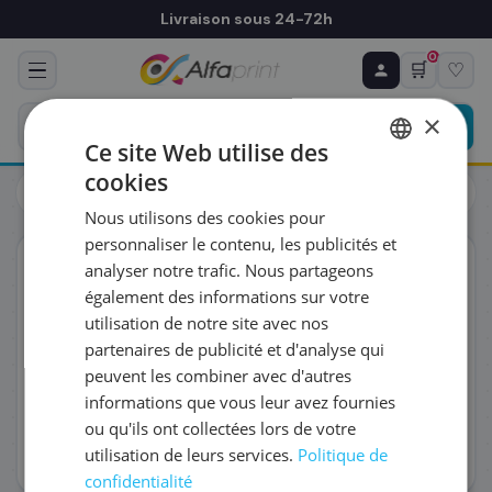
Livraison sous 24-72h
0
🛒
♡
♻ COMMANDE RÉCURRENTE
Prévoyez & économisez
×
Programmez votre prochain achat — notre équipe
Ce site Web utilise des
vous prépare un devis personnalisé
cookies
Toutes les imprimantes
Étiqueteuse
FRENCH
Brother PTP710BT label printer
Nous utilisons des cookies pour
ENGLISH
RÉFÉRENCE DU PRODUIT
*
personnaliser le contenu, les publicités et
Éco-certifié
analyser notre trafic. Nous partageons
également des informations sur votre
FRÉQUENCE
*
utilisation de notre site avec nos
partenaires de publicité et d'analyse qui
peuvent les combiner avec d'autres
QUANTITÉ PAR LIVRAISON
*
informations que vous leur avez fournies
ou qu'ils ont collectées lors de votre
utilisation de leurs services.
Politique de
DATE DE PREMIÈRE LIVRAISON SOUHAITÉE
confidentialité