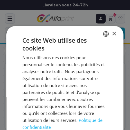
Livraison sous 24-72h
0
🛒
♡
♻ COMMANDE RÉCURRENTE
Prévoyez & économisez
×
Programmez votre prochain achat — notre équipe
Ce site Web utilise des
vous prépare un devis personnalisé
cookies
Toutes les imprimantes
Laser
FRENCH
Brother HL-L6210DW Imprimante laser (HLL6210DWRE1)
Nous utilisons des cookies pour
ENGLISH
RÉFÉRENCE DU PRODUIT
*
personnaliser le contenu, les publicités et
Éco-certifié
analyser notre trafic. Nous partageons
également des informations sur votre
FRÉQUENCE
*
utilisation de notre site avec nos
partenaires de publicité et d'analyse qui
peuvent les combiner avec d'autres
QUANTITÉ PAR LIVRAISON
*
informations que vous leur avez fournies
ou qu'ils ont collectées lors de votre
utilisation de leurs services.
Politique de
DATE DE PREMIÈRE LIVRAISON SOUHAITÉE
confidentialité