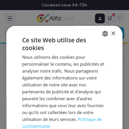
Livraison sous 24-72h
0
🛒
♡
♻ COMMANDE RÉCURRENTE
Prévoyez & économisez
×
Programmez votre prochain achat — notre équipe
Ce site Web utilise des
vous prépare un devis personnalisé
cookies
Toutes les imprimantes
Laser
FRENCH
Brother HL-L1242W Imprimante laser (HLL1242W)
Nous utilisons des cookies pour
ENGLISH
RÉFÉRENCE DU PRODUIT
*
personnaliser le contenu, les publicités et
Éco-certifié
analyser notre trafic. Nous partageons
également des informations sur votre
FRÉQUENCE
*
utilisation de notre site avec nos
partenaires de publicité et d'analyse qui
peuvent les combiner avec d'autres
QUANTITÉ PAR LIVRAISON
*
informations que vous leur avez fournies
ou qu'ils ont collectées lors de votre
utilisation de leurs services.
Politique de
DATE DE PREMIÈRE LIVRAISON SOUHAITÉE
confidentialité