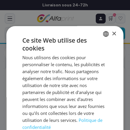
Livraison sous 24-72h
0
🛒
♡
♻ COMMANDE RÉCURRENTE
Prévoyez & économisez
×
Programmez votre prochain achat — notre équipe
Ce site Web utilise des
vous prépare un devis personnalisé
cookies
Toutes les imprimantes
Multifonctions
FRENCH
OKI MC853dnct Imprimante laser couleur multifonction
Nous utilisons des cookies pour
(45850601)
ENGLISH
RÉFÉRENCE DU PRODUIT
*
personnaliser le contenu, les publicités et
analyser notre trafic. Nous partageons
Éco-certifié
également des informations sur votre
FRÉQUENCE
*
utilisation de notre site avec nos
partenaires de publicité et d'analyse qui
peuvent les combiner avec d'autres
QUANTITÉ PAR LIVRAISON
*
informations que vous leur avez fournies
ou qu'ils ont collectées lors de votre
utilisation de leurs services.
Politique de
DATE DE PREMIÈRE LIVRAISON SOUHAITÉE
confidentialité