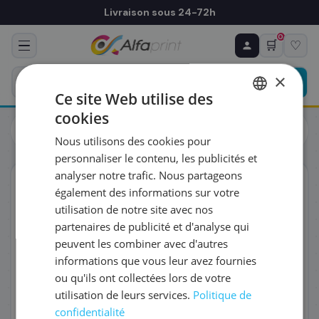
Livraison sous 24-72h
0
🛒
♡
♻ COMMANDE RÉCURRENTE
Prévoyez & économisez
×
Programmez votre prochain achat — notre équipe
Ce site Web utilise des
vous prépare un devis personnalisé
cookies
Toutes les imprimantes
Multifonctions
FRENCH
Lexmark CX431adw Imprimante laser couleur multifonction
Nous utilisons des cookies pour
(40N9470)
ENGLISH
RÉFÉRENCE DU PRODUIT
*
personnaliser le contenu, les publicités et
analyser notre trafic. Nous partageons
Éco-certifié
également des informations sur votre
FRÉQUENCE
*
utilisation de notre site avec nos
partenaires de publicité et d'analyse qui
peuvent les combiner avec d'autres
QUANTITÉ PAR LIVRAISON
*
informations que vous leur avez fournies
ou qu'ils ont collectées lors de votre
utilisation de leurs services.
Politique de
DATE DE PREMIÈRE LIVRAISON SOUHAITÉE
confidentialité