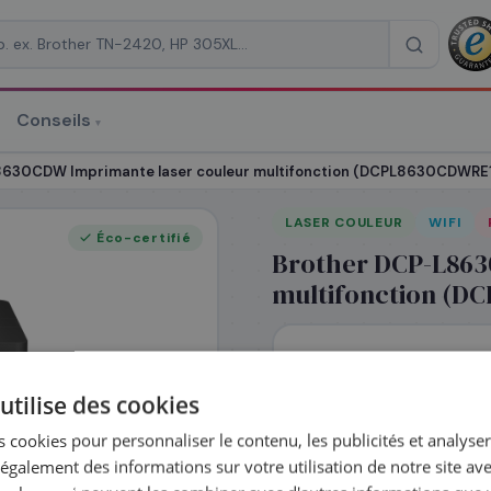
Conseils
▾
re un devis
8630CDW Imprimante laser couleur multifonction (DCPL8630CDWRE
LASER COULEUR
WIFI
Éco-certifié
Brother DCP-L863
multifonction (D
RAISON
*
544
,68
utilise des cookies
En stock
 cookies pour personnaliser le contenu, les publicités et analyser 
galement des informations sur votre utilisation de notre site av
Expédié le jour 