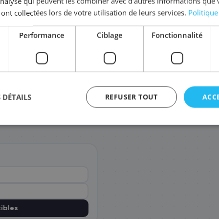
'analyse qui peuvent les combiner avec d'autres informations que 
 ont collectées lors de votre utilisation de leurs services.
Politique
Comma
Performance
Ciblage
Fonctionnalité
Offre gr
jusqu'à -6%
Paiement sécurisé SSL
 DÉTAILS
REFUSER TOUT
ACC
Facture pro incluse
agement
ibles