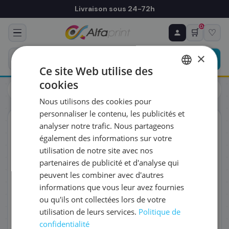
Livraison sous 24-72h
0
🛒
♡
♻ COMMANDE RÉCURRENTE
Prévoyez & économisez
×
Programmez votre prochain achat — notre équipe
Ce site Web utilise des
vous prépare un devis personnalisé
cookies
Toners
Brother
FRENCH
Brother TN-2420TWIN - Toner noir, 2 x 3 000 pages
Nous utilisons des cookies pour
ENGLISH
RÉFÉRENCE DU PRODUIT
*
personnaliser le contenu, les publicités et
ORIGINAL
analyser notre trafic. Nous partageons
également des informations sur votre
FRÉQUENCE
*
utilisation de notre site avec nos
partenaires de publicité et d'analyse qui
peuvent les combiner avec d'autres
QUANTITÉ PAR LIVRAISON
*
informations que vous leur avez fournies
ou qu'ils ont collectées lors de votre
utilisation de leurs services.
Politique de
DATE DE PREMIÈRE LIVRAISON SOUHAITÉE
confidentialité