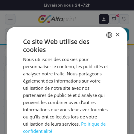
Livraison sous 24-72h
0
🛒
♡
♻ COMMANDE RÉCURRENTE
Prévoyez & économisez
×
Programmez votre prochain achat — notre équipe
Ce site Web utilise des
vous prépare un devis personnalisé
cookies
Toners
Brother
FRENCH
Brother TN-6300 - Toner noir, 3 000 pages
Nous utilisons des cookies pour
ENGLISH
RÉFÉRENCE DU PRODUIT
*
personnaliser le contenu, les publicités et
ORIGINAL
analyser notre trafic. Nous partageons
également des informations sur votre
FRÉQUENCE
*
utilisation de notre site avec nos
partenaires de publicité et d'analyse qui
peuvent les combiner avec d'autres
QUANTITÉ PAR LIVRAISON
*
informations que vous leur avez fournies
ou qu'ils ont collectées lors de votre
utilisation de leurs services.
Politique de
DATE DE PREMIÈRE LIVRAISON SOUHAITÉE
confidentialité