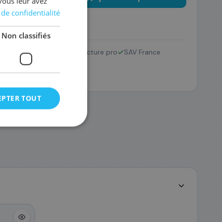
vous leur avez
 de confidentialité
Non classifiés
Retour 14 jours
Facture pro
SAV France
EPTER TOUT