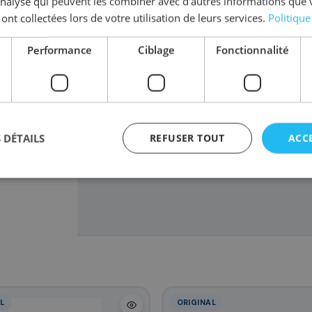
'analyse qui peuvent les combiner avec d'autres informations que 
 ont collectées lors de votre utilisation de leurs services.
Politique
Performance
Ciblage
Fonctionnalité
PR1850R
17
,72 €
 DÉTAILS
REFUSER TOUT
ACC
agement
L
ORIGINAL