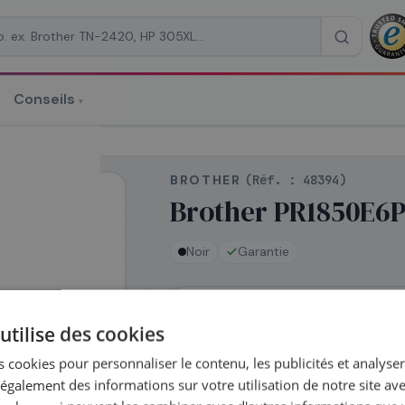
Conseils
▾
re un devis
BROTHER
(Réf. :
48394
)
Brother PR1850E6P
Noir
Garantie
RAISON
*
En rupture de stock
utilise des cookies
Réapprovisionnement — délai
confirmé après votre commande
 cookies pour personnaliser le contenu, les publicités et analyser 
galement des informations sur votre utilisation de notre site av
Complétez la série
PR-1850