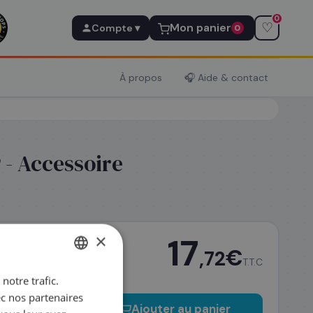
0
♡
Mon panier
Compte ▾
0
À propos
🎧 Aide & contact
 - Accessoire
×
17
€
,72
T.T.C
notre trafic.
FRENCH
ec nos partenaires
ENGLISH
−
+
Ajouter au panier