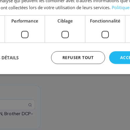
'analyse qui peuvent les combiner avec d'autres informations que 
Complétez la série
TN-3330
 ont collectées lors de votre utilisation de leurs services.
Politique
Performance
Ciblage
Fonctionnalité
TN-3380TWIN
DR-33
TWIN
188
74
,28 €
,28
 DÉTAILS
REFUSER TOUT
ACC
N, Brother DCP-
agement