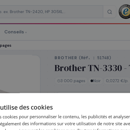
Conseils
▾
re un devis
 pages
BROTHER
(Réf. :
51748
)
Brother TN-3330 - 
3 000 pages
Noir
0,0272 €/p.
RAISON
*
En stock
utilise des cookies
Expédié le jour même — comman
avant 14h
 cookies pour personnaliser le contenu, les publicités et analyser 
Coût par impression :
0,0272
€
galement des informations sur votre utilisation de notre site av