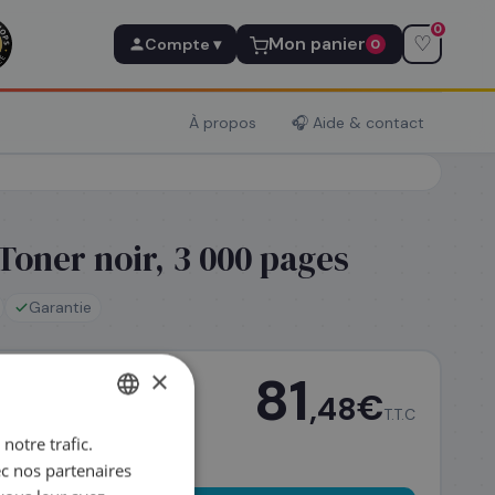
0
♡
Mon panier
Compte ▾
0
À propos
🎧 Aide & contact
Toner noir, 3 000 pages
Garantie
×
81
€
,48
dez
T.T.C
notre trafic.
FRENCH
ec nos partenaires
ENGLISH