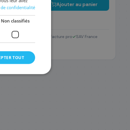
vous leur avez
−
+
Ajouter au panier
 de confidentialité
Non classifiés
00
Retour 14 jours
Facture pro
SAV France
 €
EPTER TOUT