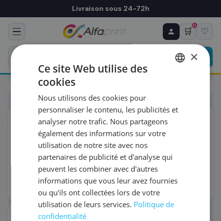
Livraison sous 24-72h
0
🛒
♡
♻ COMMANDE RÉCURRENTE
Prévoyez & économisez
×
Programmez votre prochain achat — notre équipe
Ce site Web utilise des
vous prépare un devis personnalisé
cookies
Toners
Brother
FRENCH
Brother TN-130Y - Toner jaune, 1 500 pages
Nous utilisons des cookies pour
ENGLISH
RÉFÉRENCE DU PRODUIT
*
personnaliser le contenu, les publicités et
ORIGINAL
analyser notre trafic. Nous partageons
également des informations sur votre
FRÉQUENCE
*
utilisation de notre site avec nos
partenaires de publicité et d'analyse qui
peuvent les combiner avec d'autres
QUANTITÉ PAR LIVRAISON
*
informations que vous leur avez fournies
ou qu'ils ont collectées lors de votre
utilisation de leurs services.
Politique de
DATE DE PREMIÈRE LIVRAISON SOUHAITÉE
confidentialité