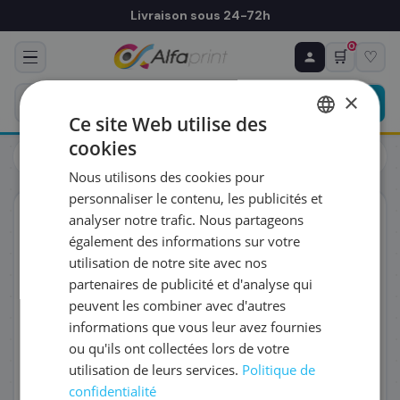
Livraison sous 24-72h
0
🛒
♡
♻ COMMANDE RÉCURRENTE
Prévoyez & économisez
×
Programmez votre prochain achat — notre équipe
Ce site Web utilise des
vous prépare un devis personnalisé
cookies
Toners
Brother
FRENCH
Brother TN-241BK - Toner noir, 2 500 pages
Nous utilisons des cookies pour
ENGLISH
RÉFÉRENCE DU PRODUIT
*
personnaliser le contenu, les publicités et
ORIGINAL
analyser notre trafic. Nous partageons
également des informations sur votre
FRÉQUENCE
*
utilisation de notre site avec nos
partenaires de publicité et d'analyse qui
peuvent les combiner avec d'autres
QUANTITÉ PAR LIVRAISON
*
informations que vous leur avez fournies
ou qu'ils ont collectées lors de votre
utilisation de leurs services.
Politique de
DATE DE PREMIÈRE LIVRAISON SOUHAITÉE
confidentialité