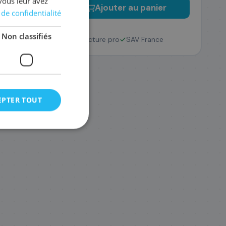
vous leur avez
−
+
Ajouter au panier
 de confidentialité
Non classifiés
Retour 14 jours
Facture pro
SAV France
EPTER TOUT