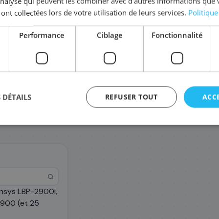
'analyse qui peuvent les combiner avec d'autres informations que 
 ont collectées lors de votre utilisation de leurs services.
Politique
Performance
Ciblage
Fonctionnalité
 DÉTAILS
REFUSER TOUT
ACC
nsys LBP-2900i,
agement
900 (et 25