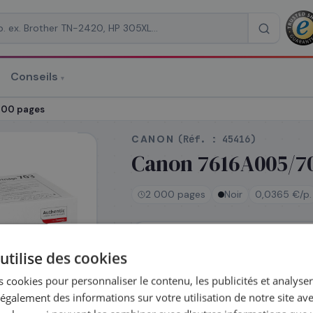
Conseils
▾
re un devis
000 pages
CANON
(Réf. :
45416
)
Canon 7616A005/703
2 000 pages
Noir
0,0365 €/p.
RAISON
*
En stock
utilise des cookies
Expédié le jour même —
commandez avant 14h
 cookies pour personnaliser le contenu, les publicités et analyser 
Coût par impression :
0,0365
€
galement des informations sur votre utilisation de notre site av