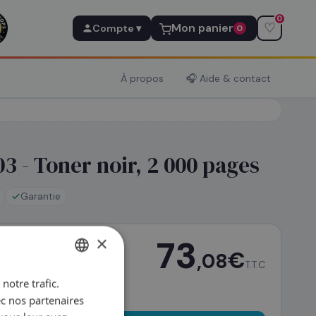
0
♡
Mon panier
Compte ▾
0
À propos
🎧 Aide & contact
 - Toner noir, 2 000 pages
Garantie
×
73
€
,08
T.T.C
notre trafic.
FRENCH
ec nos partenaires
ENGLISH